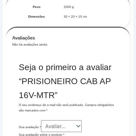
Peso
2000 g
Dimensões
30 × 20 × 10 cm
Avaliações
Não há avaliações ainda.
Seja o primeiro a avaliar
“PRISIONEIRO CAB AP
16V-MTR”
O seu endereço de e-mail não será publicado.
Campos obrigatórios
são marcados com
*
Sua avaliação
*
Sua avaliação sobre o produto
*