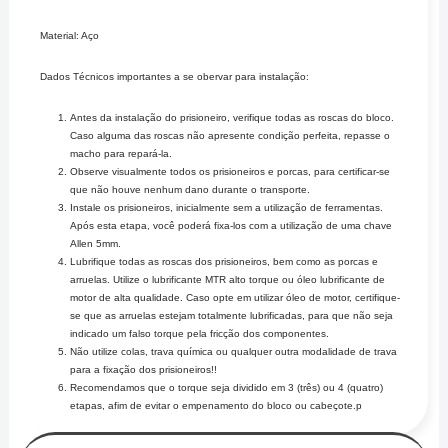
Material: Aço
Dados Técnicos importantes a se obervar para instalação:
Antes da instalação do prisioneiro, verifique todas as roscas do bloco.
Caso alguma das roscas não apresente condição perfeita, repasse o
macho para repará-la.
Observe visualmente todos os prisioneiros e porcas, para certificar-se
que não houve nenhum dano durante o transporte.
Instale os prisioneiros, inicialmente sem a utilização de ferramentas.
Após esta etapa, você poderá fixa-los com a utilização de uma chave
Allen 5mm.
Lubrifique todas as roscas dos prisioneiros, bem como as porcas e
arruelas. Utilize o lubrificante MTR alto torque ou óleo lubrificante de
motor de alta qualidade. Caso opte em utilizar óleo de motor, certifique-
se que as arruelas estejam totalmente lubrificadas, para que não seja
indicado um falso torque pela fricção dos componentes.
Não utilize colas, trava química ou qualquer outra modalidade de trava
para a fixação dos prisioneiros!!
Recomendamos que o torque seja dividido em 3 (três) ou 4 (quatro)
etapas, afim de evitar o empenamento do bloco ou cabeçote.p