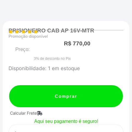
PRISIONEIRO CAB AP 16V-MTR
Promoção disponível
R$
770,00
Preço:
3% de desconto no Pix
PRISIONEIRO
Disponibilidade:
1 em estoque
CAB
AP
16V-
Comprar
MTR
Calcular Frete
quantidade
Aqui seu pagamento é seguro!