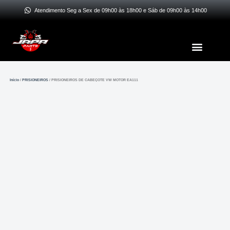
Ir
Atendimento Seg a Sex de 09h00 às 18h00 e Sáb de 09h00 às 14h00
para
o
Menu
conteúdo
Início
/
PRISIONEIROS
/ PRISIONEIROS DE CABEÇOTE VW MOTOR EA111