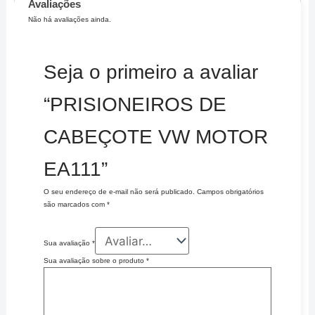
Avaliações
Não há avaliações ainda.
Seja o primeiro a avaliar
“PRISIONEIROS DE
CABEÇOTE VW MOTOR
EA111”
O seu endereço de e-mail não será publicado.
Campos obrigatórios
são marcados com
*
Sua avaliação
*
Sua avaliação sobre o produto
*