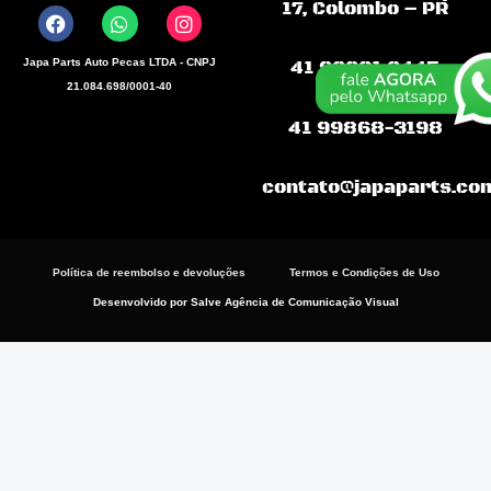
a
h
n
17, Colombo – PR
c
a
s
e
t
t
b
s
a
Japa Parts Auto Pecas LTDA - CNPJ
41 99681.9445
o
a
g
21.084.698/0001-40
o
p
r
k
p
a
41 99868-3198
m
contato@japaparts.co
Política de reembolso e devoluções
Termos e Condições de Uso
Desenvolvido por Salve Agência de Comunicação Visual