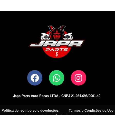
F
W
I
a
h
n
c
a
s
e
t
t
Japa Parts Auto Pecas LTDA - CNPJ 21.084.698/0001-40
b
s
a
o
a
g
Política de reembolso e devoluções
Termos e Condições de Uso