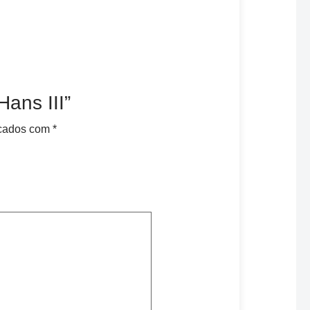
Hans III”
rcados com
*