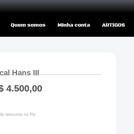
Quem somos
Minha conta
ARTIGOS
cal Hans III
$
4.500,00
de desconto no Pix