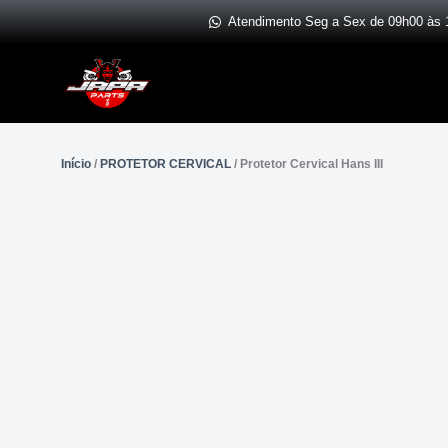
Ir
Atendimento Seg a Sex de 09h00 às 
para
o
conteúdo
Início
/
PROTETOR CERVICAL
/ Protetor Cervical Hans III