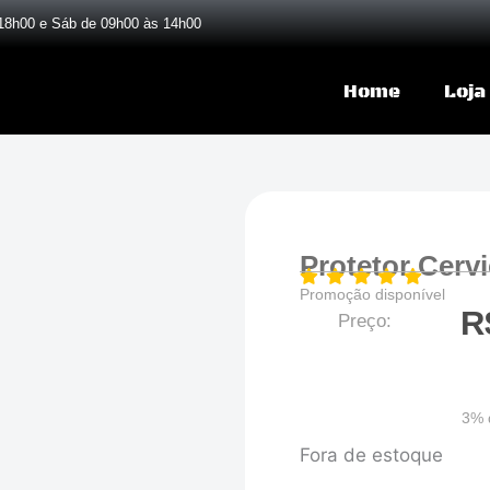
18h00 e Sáb de 09h00 às 14h00
Home
Loja
Protetor Cervi
Promoção disponível
R
Preço:
3% 
Fora de estoque