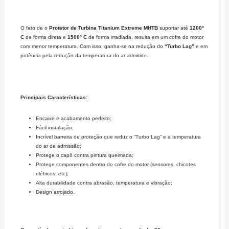
O fato de o
Protetor de Turbina Titanium Extreme
MHTB
suportar até
1200º
C
de forma direta e
1500º C
de forma irradiada, resulta em um cofre do motor
com menor temperatura. Com isso, ganha-se na redução do
“Turbo Lag”
e em
potência pela redução da temperatura do ar admitido.
Principais Características:
Encaixe e acabamento perfeito;
Fácil instalação;
Incrível barreira de proteção que reduz o “Turbo Lag” e a temperatura
do ar de admissão;
Protege o capô contra pintura queimada;
Protege componentes dentro do cofre do motor (sensores, chicotes
elétricos, etc);
Alta durabilidade contra abrasão, temperatura e vibração;
Design arrojado.