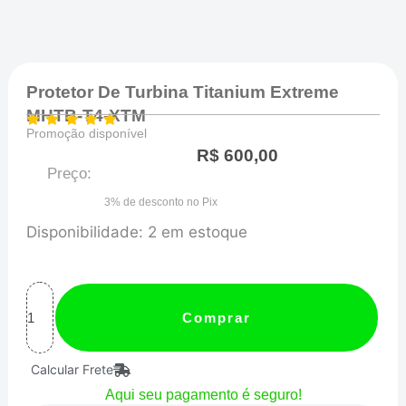
Protetor De Turbina Titanium Extreme
MHTB-T4-XTM
Promoção disponível
R$
600,00
Preço:
3% de desconto no Pix
Protetor
Disponibilidade:
2 em estoque
de
Turbina
Titanium
Comprar
Extreme
Calcular Frete
MHTB-
Aqui seu pagamento é seguro!
T4-