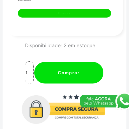
Protetor
Disponibilidade:
2 em estoque
de
Turbina
Titanium
Comprar
Extreme
MHTB-
T4-
XTM
quantidade