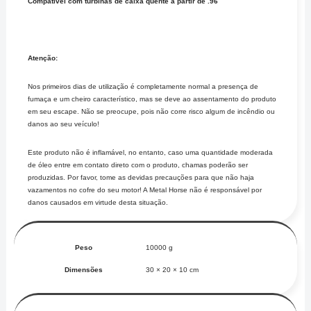
Compatível com turbinas de caixa quente a partir de .96
Atenção:
Nos primeiros dias de utilização é completamente normal a presença de
fumaça e um cheiro característico, mas se deve ao assentamento do produto
em seu escape. Não se preocupe, pois não corre risco algum de incêndio ou
danos ao seu veículo!
Este produto não é inflamável, no entanto, caso uma quantidade moderada
de óleo entre em contato direto com o produto, chamas poderão ser
produzidas. Por favor, tome as devidas precauções para que não haja
vazamentos no cofre do seu motor! A Metal Horse não é responsável por
danos causados em virtude desta situação.
Peso
10000 g
Dimensões
30 × 20 × 10 cm