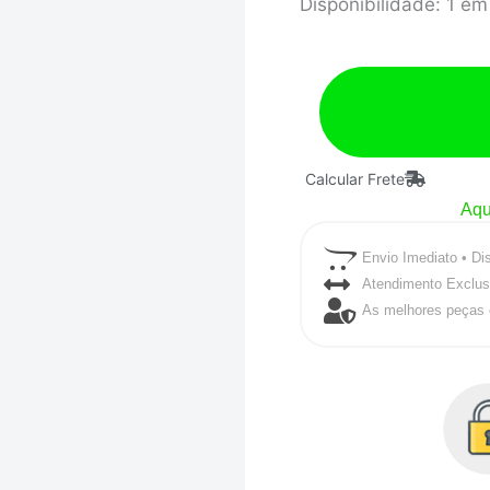
RESPIRO
Disponibilidade:
1 em
DE
ÓLEO
GM
OPALA
-
Calcular Frete
PRETO
Aqu
TEXTURIZADO
Envio Imediato • Di
EXPERT
Atendimento Exclus
quantidade
As melhores peças 