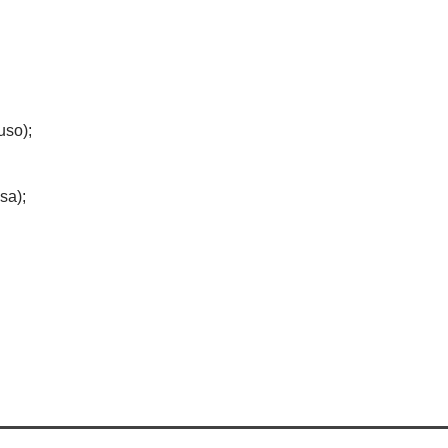
uso);
sa);