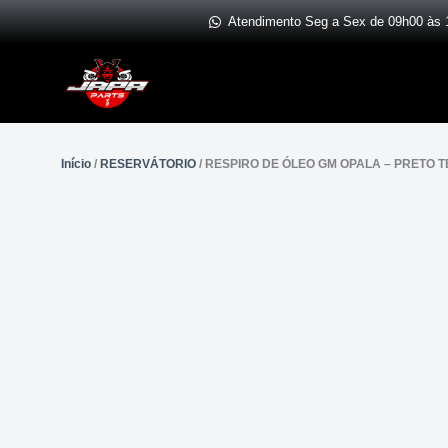
Ir
Atendimento Seg a Sex de 09h00 às 
para
o
conteúdo
Início
/
RESERVÁTORIO
/ RESPIRO DE ÓLEO GM OPALA – PRETO 