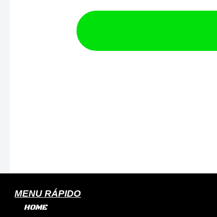
ÓLEO
GM
OPALA
-
PRETO
TEXTURIZADO
EXPERT
quantidade
MENU RÁPIDO
HOME