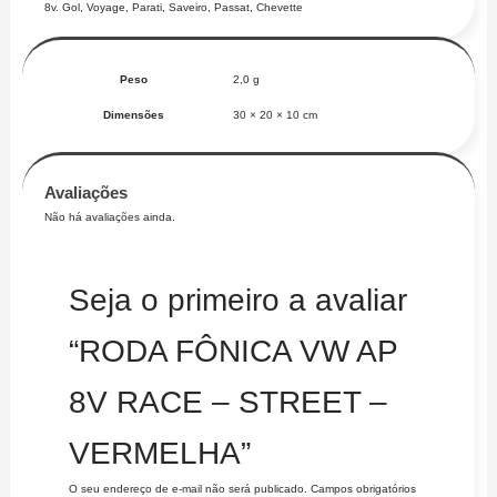
8v. Gol, Voyage, Parati, Saveiro, Passat, Chevette
Peso
2,0 g
Dimensões
30 × 20 × 10 cm
Avaliações
Não há avaliações ainda.
Seja o primeiro a avaliar
“RODA FÔNICA VW AP
8V RACE – STREET –
VERMELHA”
O seu endereço de e-mail não será publicado.
Campos obrigatórios