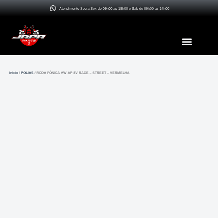
Ir
Atendimento Seg a Sex de 09h00 às 18h00 e Sáb de 09h00 às 14h00
para
o
Menu
conteúdo
Início
/
POLIAS
/ RODA FÔNICA VW AP 8V RACE – STREET – VERMELHA