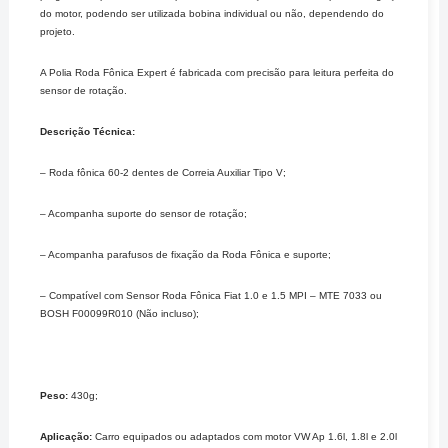
do motor, podendo ser utilizada bobina individual ou não, dependendo do
projeto.
A Polia Roda Fônica Expert é fabricada com precisão para leitura perfeita do
sensor de rotação.
Descrição Técnica:
– Roda fônica 60-2 dentes de Correia Auxiliar Tipo V;
– Acompanha suporte do sensor de rotação;
– Acompanha parafusos de fixação da Roda Fônica e suporte;
– Compatível com Sensor Roda Fônica Fiat 1.0 e 1.5 MPI – MTE 7033 ou
BOSH F00099R010 (Não incluso);
Peso:
430g;
Aplicação:
Carro equipados ou adaptados com motor VW Ap 1.6l, 1.8l e 2.0l