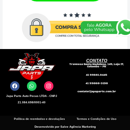
RACE
-
STREET
-
VERMELHA
quantidade
CONTATO
Travessa Santa Madalena, 145, Loja 17,
Colombo – PR
F
W
I
41 99681.9445
a
h
n
41 99868-3198
c
a
s
e
t
t
contato@japaparts.com.br
b
s
a
Japa Parts Auto Pecas LTDA - CNPJ
o
a
g
21.084.698/0001-40
o
p
r
k
p
a
m
Política de reembolso e devoluções
Termos e Condições de Uso
Desenvolvido por Salve Agência Marketing