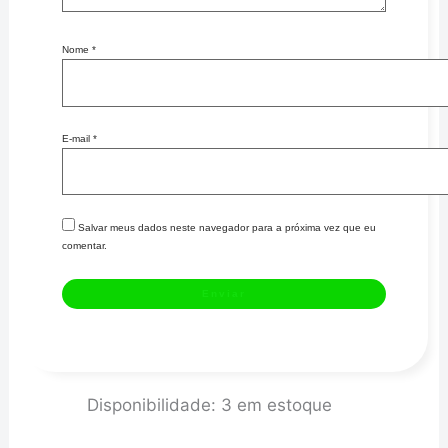
Nome
*
E-mail
*
Salvar meus dados neste navegador para a próxima vez que eu
comentar.
Mangueira
Disponibilidade:
3 em estoque
Aeroquip