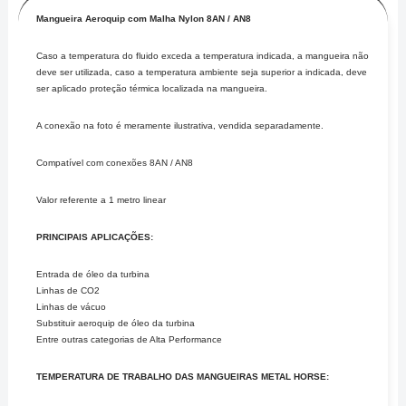
Mangueira Aeroquip com Malha Nylon 8AN / AN8
Caso a temperatura do fluido exceda a temperatura indicada, a mangueira não
deve ser utilizada, caso a temperatura ambiente seja superior a indicada, deve
ser aplicado proteção térmica localizada na mangueira.
A conexão na foto é meramente ilustrativa, vendida separadamente.
Compatível com conexões 8AN / AN8
Valor referente a 1 metro linear
PRINCIPAIS APLICAÇÕES:
Entrada de óleo da turbina
Linhas de CO2
Linhas de vácuo
Substituir aeroquip de óleo da turbina
Entre outras categorias de Alta Performance
TEMPERATURA DE TRABALHO DAS MANGUEIRAS METAL HORSE: