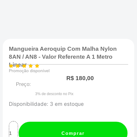
Mangueira Aeroquip Com Malha Nylon
8AN / AN8 - Valor Referente A 1 Metro
Linear
Promoção disponível
R$
180,00
Preço:
3% de desconto no Pix
Mangueira
Disponibilidade:
3 em estoque
Aeroquip
com
Malha
Comprar