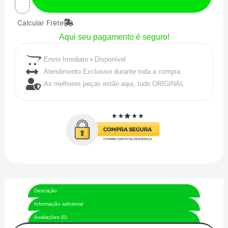
Nylon
Calcular Frete
8AN
Aqui seu pagamento é seguro!
/
AN8
Envio Imediato • Disponível
-
Atendimento Exclusivo durante toda a compra.
As melhores peças estão aqui, tudo ORIGINAL
Valor
referente
a
1
metro
linear
quantidade
Descrição
Informação adicional
Avaliações (0)