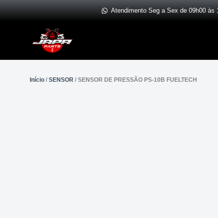
Ir
Atendimento Seg a Sex de 09h00 às 
para
o
conteúdo
Início
/
SENSOR
/ SENSOR DE PRESSÃO PS-10B FUELTECH