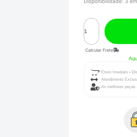
SENSOR
Disponibilidade:
3 em
DE
PRESSÃO
PS-
10B
FUELTECH
Calcular Frete
quantidade
Aqu
Envio Imediato • Di
Atendimento Exclus
As melhores peças 