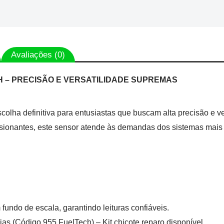
Avaliações (0)
 – PRECISÃO E VERSATILIDADE SUPREMAS
lha definitiva para entusiastas que buscam alta precisão e v
ssionantes, este sensor atende às demandas dos sistemas mais 
fundo de escala, garantindo leituras confiáveis.
s (Código 955 FuelTech) – Kit chicote reparo disponível.