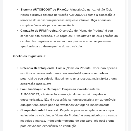
Sistema AUTOBOOST de Fixação:
A instalação nunca foi tão fácil.
Nosso exclusivo sistema de fixação AUTOBOOST torna a colocação e
remoção do sensor um processo simples e intuitivo. Diga adeus às
complicações e olá para a conveniência.
Captação de RPM Precisa:
O coração do [Nome do Produto] é seu
sensor de alta precisão, que capta os RPMs através do eixo primário do
câmbio. Isso significa uma leitura mais precisa e uma compreensão
aprofundada do desempenho do seu veículo.
Benefícios Inigualáveis:
Potência Desbloqueada:
Com o [Nome do Produto], você não apenas
monitora o desempenho, mas também desbloqueia o verdadeiro
potencial do seu veículo. Experimente uma resposta mais rápida e uma
aceleração mais suave.
Fácil Instalação e Remoção:
Graças ao inovador sistema
AUTOBOOST, a instalação e remoção do sensor são rápidas e
descomplicadas. Não é necessário ser um especialista em automóveis –
qualquer entusiasta pode aproveitar as vantagens imediatamente.
Compatibilidade Universal:
Projetado para se adaptar a uma ampla
variedade de veículos, o [Nome do Produto] é compatível com diversos
modelos e marcas. Independentemente do seu carro, ele está pronto
para elevar sua experiência de condução.