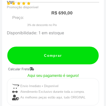
VW
Promoção disponível
R$
690,00
Preço:
3% de desconto no Pix
SENSOR
Disponibilidade:
1 em estoque
DE
ROTAÇÃO
PARA
Comprar
CÂMBIO
Calcular Frete
VW
Aqui seu pagamento é seguro!
quantidade
Envio Imediato • Disponível
Atendimento Exclusivo durante toda a compra.
As melhores peças estão aqui, tudo ORIGINAL