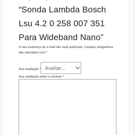
“Sonda Lambda Bosch
Lsu 4.2 0 258 007 351
Para Wideband Nano”
O seu endereço de e-mail não será publicado.
Campos obrigatórios
são marcados com
*
Sua avaliação
*
Sua avaliação sobre o produto
*