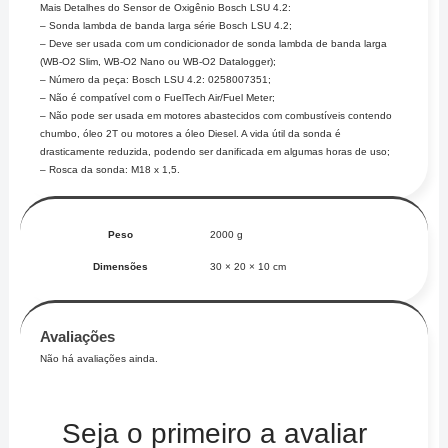
Mais Detalhes do Sensor de Oxigênio Bosch LSU 4.2:
– Sonda lambda de banda larga série Bosch LSU 4.2;
– Deve ser usada com um condicionador de sonda lambda de banda larga
(WB-O2 Slim, WB-O2 Nano ou WB-O2 Datalogger);
– Número da peça: Bosch LSU 4.2: 0258007351;
– Não é compatível com o FuelTech Air/Fuel Meter;
– Não pode ser usada em motores abastecidos com combustíveis contendo
chumbo, óleo 2T ou motores a óleo Diesel. A vida útil da sonda é
drasticamente reduzida, podendo ser danificada em algumas horas de uso;
– Rosca da sonda: M18 x 1,5.
Peso
2000 g
Dimensões
30 × 20 × 10 cm
Avaliações
Não há avaliações ainda.
Seja o primeiro a avaliar