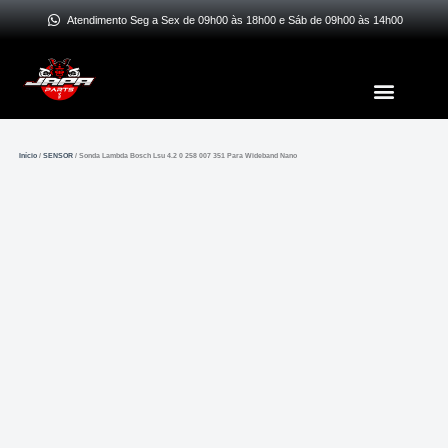
Ir
Atendimento Seg a Sex de 09h00 às 18h00 e Sáb de 09h00 às 14h00
para
o
Menu
conteúdo
Início
/
SENSOR
/ Sonda Lambda Bosch Lsu 4.2 0 258 007 351 Para Wideband Nano