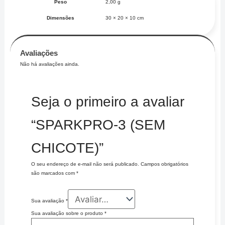
Peso
2,00 g
Dimensões
30 × 20 × 10 cm
Avaliações
Não há avaliações ainda.
Seja o primeiro a avaliar
“SPARKPRO-3 (SEM
CHICOTE)”
O seu endereço de e-mail não será publicado.
Campos obrigatórios
são marcados com
*
Sua avaliação
*
Sua avaliação sobre o produto
*