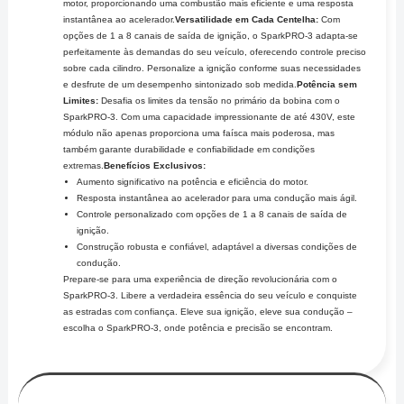
motor, proporcionando uma combustão mais eficiente e uma resposta
instantânea ao acelerador.
Versatilidade em Cada Centelha:
Com
opções de 1 a 8 canais de saída de ignição, o SparkPRO-3 adapta-se
perfeitamente às demandas do seu veículo, oferecendo controle preciso
sobre cada cilindro. Personalize a ignição conforme suas necessidades
e desfrute de um desempenho sintonizado sob medida.
Potência sem
Limites:
Desafia os limites da tensão no primário da bobina com o
SparkPRO-3. Com uma capacidade impressionante de até 430V, este
módulo não apenas proporciona uma faísca mais poderosa, mas
também garante durabilidade e confiabilidade em condições
extremas.
Benefícios Exclusivos:
Aumento significativo na potência e eficiência do motor.
Resposta instantânea ao acelerador para uma condução mais ágil.
Controle personalizado com opções de 1 a 8 canais de saída de
ignição.
Construção robusta e confiável, adaptável a diversas condições de
condução.
Prepare-se para uma experiência de direção revolucionária com o
SparkPRO-3. Libere a verdadeira essência do seu veículo e conquiste
as estradas com confiança. Eleve sua ignição, eleve sua condução –
escolha o SparkPRO-3, onde potência e precisão se encontram.