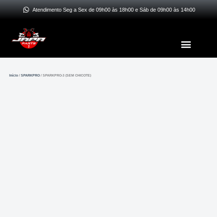
Ir
Atendimento Seg a Sex de 09h00 às 18h00 e Sáb de 09h00 às 14h00
para
o
Menu
conteúdo
Início
/
SPARKPRO
/ SPARKPRO-3 (SEM CHICOTE)