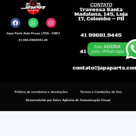
CONTATO
Travessa Santa
F
W
I
Madalena, 145, Loja
a
h
n
17, Colombo – PR
c
a
s
e
t
t
b
s
a
Japa Parts Auto Pecas LTDA - CNPJ
41 99681.9445
o
a
g
21.084.698/0001-40
o
p
r
k
p
a
41 99868-3198
m
contato@japaparts.co
Política de reembolso e devoluções
Termos e Condições de Uso
Desenvolvido por Salve Agência de Comunicação Visual