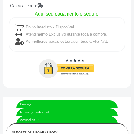
Calcular Frete
VERMELHO
Aqui seu pagamento é seguro!
-
RGTX
Envio Imediato • Disponível
quantidade
Atendimento Exclusivo durante toda a compra.
As melhores peças estão aqui, tudo ORIGINAL
Descrição
Informação adicional
Avaliações (0)
SUPORTE DE 2 BOMBAS RGTX