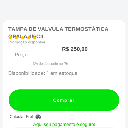
TAMPA DE VALVULA TERMOSTÁTICA
OPALA 4/6CIL
Promoção disponível
R$
250,00
Preço:
3% de desconto no Pix
TAMPA
Disponibilidade:
1 em estoque
DE
VALVULA
TERMOSTÁTICA
Comprar
OPALA
Calcular Frete
4/6CIL
Aqui seu pagamento é seguro!
quantidade