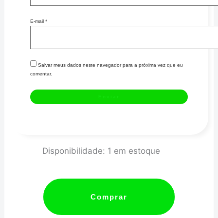
E-mail
*
Salvar meus dados neste navegador para a próxima vez que eu
comentar.
TAMPA
Disponibilidade:
1 em estoque
DE
VALVULA
TERMOSTÁTICA
Comprar
OPALA
4/6CIL