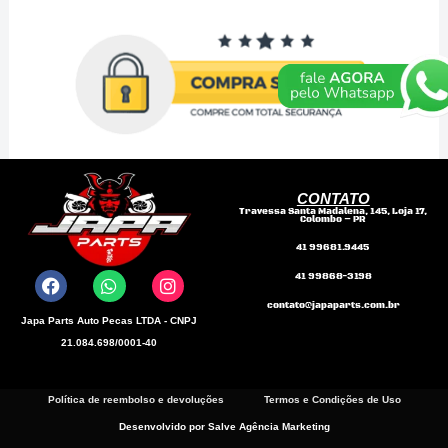
quantidade
CONTATO
Travessa Santa Madalena, 145, Loja 17,
Colombo – PR
F
W
I
41 99681.9445
a
h
n
41 99868-3198
c
a
s
e
t
t
contato@japaparts.com.br
b
s
a
Japa Parts Auto Pecas LTDA - CNPJ
o
a
g
21.084.698/0001-40
o
p
r
k
p
a
m
Política de reembolso e devoluções
Termos e Condições de Uso
Desenvolvido por Salve Agência Marketing