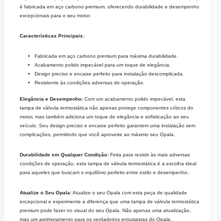
é fabricada em aço carbono premium, oferecendo durabilidade e desempenho
excepcionais para o seu motor.
Características Principais:
Fabricada em aço carbono premium para máxima durabilidade.
Acabamento polido impecável para um toque de elegância.
Design preciso e encaixe perfeito para instalação descomplicada.
Resistente às condições adversas de operação.
Elegância e Desempenho:
Com um acabamento polido impecável, esta
tampa de válvula termostática não apenas protege componentes críticos do
motor, mas também adiciona um toque de elegância e sofisticação ao seu
veículo. Seu design preciso e encaixe perfeito garantem uma instalação sem
complicações, permitindo que você aproveite ao máximo seu Opala.
Durabilidade em Qualquer Condição:
Feita para resistir às mais adversas
condições de operação, esta tampa de válvula termostática é a escolha ideal
para aqueles que buscam o equilíbrio perfeito entre estilo e desempenho.
Atualize o Seu Opala:
Atualize o seu Opala com esta peça de qualidade
excepcional e experimente a diferença que uma tampa de válvula termostática
premium pode fazer no visual do seu Opala. Não apenas uma atualização,
mas um aprimoramento para os verdadeiros entusiastas do Opala.