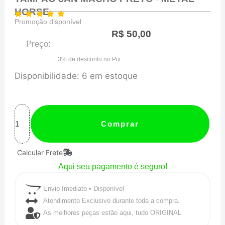
HORSE
Promoção disponível
R$
50,00
Preço:
3% de desconto no Pix
TAMPAO
Disponibilidade:
6 em estoque
8AN
MACHO
PRETO
Comprar
-
Calcular Frete
METAL
Aqui seu pagamento é seguro!
HORSE
quantidade
Envio Imediato • Disponível
Atendimento Exclusivo durante toda a compra.
As melhores peças estão aqui, tudo ORIGINAL