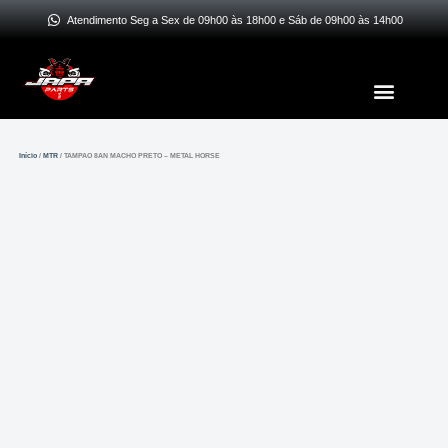
Ir
Atendimento Seg a Sex de 09h00 às 18h00 e Sáb de 09h00 às 14h00
para
o
Menu
conteúdo
Início
/
MTR
/ TAMPAO 8AN MACHO PRETO – METAL HORSE