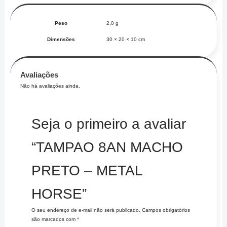
Peso
2,0 g
Dimensões
30 × 20 × 10 cm
Avaliações
Não há avaliações ainda.
Seja o primeiro a avaliar
“TAMPAO 8AN MACHO
PRETO – METAL
HORSE”
O seu endereço de e-mail não será publicado.
Campos obrigatórios
são marcados com
*