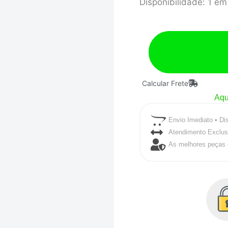
TERMOMETRO
Disponibilidade:
1 em
52MM/ELETR/AGUA/
BRANCO
quantidade
Calcular Frete
Aqu
Envio Imediato • Di
Atendimento Exclus
As melhores peças 