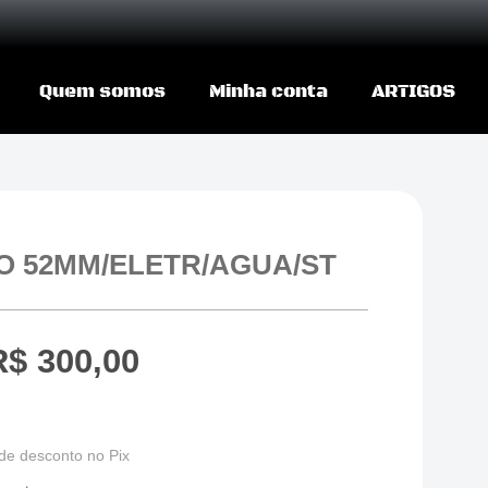
Quem somos
Minha conta
ARTIGOS
 52MM/ELETR/AGUA/ST
R$
300,00
de desconto no Pix