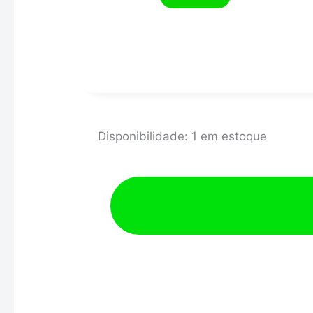
TERMOMETRO
Disponibilidade:
1 em estoque
52MM/ELETR/AGUA/ST
BRANCO
quantidade