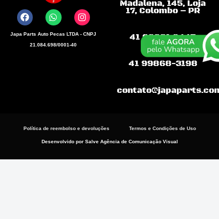
Madalena, 145, Loja
a
h
n
17, Colombo – PR
c
a
s
e
t
t
b
s
a
Japa Parts Auto Pecas LTDA - CNPJ
41 99681.9445
o
a
g
21.084.698/0001-40
o
p
r
k
p
a
41 99868-3198
m
contato@japaparts.co
Política de reembolso e devoluções
Termos e Condições de Uso
Desenvolvido por Salve Agência de Comunicação Visual