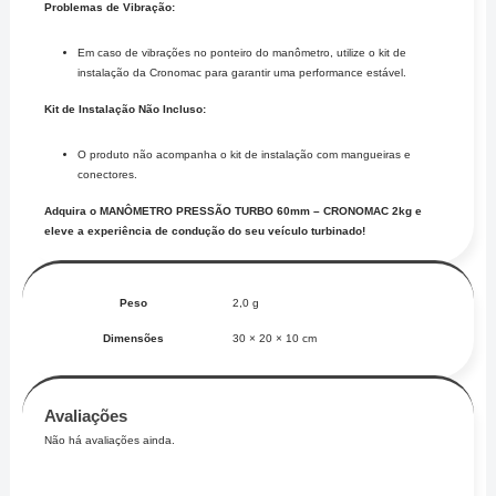
Problemas de Vibração:
Em caso de vibrações no ponteiro do manômetro, utilize o kit de
instalação da Cronomac para garantir uma performance estável.
Kit de Instalação Não Incluso:
O produto não acompanha o kit de instalação com mangueiras e
conectores.
Adquira o MANÔMETRO PRESSÃO TURBO 60mm – CRONOMAC 2kg e
eleve a experiência de condução do seu veículo turbinado!
Peso
2,0 g
Dimensões
30 × 20 × 10 cm
Avaliações
Não há avaliações ainda.