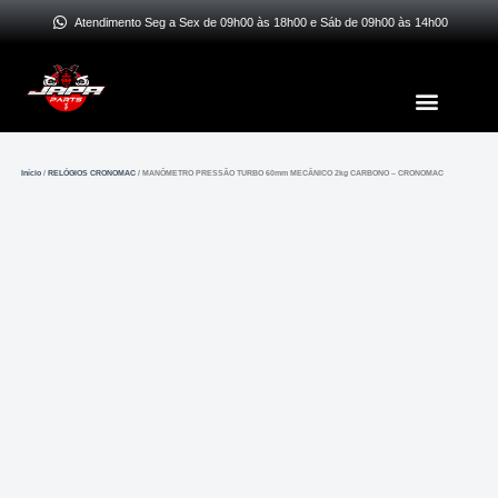
Ir
Atendimento Seg a Sex de 09h00 às 18h00 e Sáb de 09h00 às 14h00
para
o
Menu
conteúdo
Início
/
RELÓGIOS CRONOMAC
/ MANÔMETRO PRESSÃO TURBO 60mm MECÂNICO 2kg CARBONO – CRONOMAC