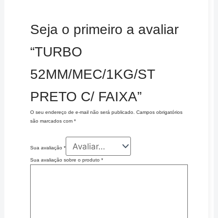
Seja o primeiro a avaliar
“TURBO
52MM/MEC/1KG/ST
PRETO C/ FAIXA”
O seu endereço de e-mail não será publicado.
Campos obrigatórios
são marcados com
*
Sua avaliação
*
Sua avaliação sobre o produto
*