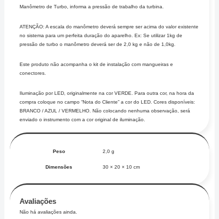
Manômetro de Turbo, informa a pressão de trabalho da turbina.
ATENÇÃO: A escala do manômetro deverá sempre ser acima do valor existente
no sistema para um perfeita duração do aparelho. Ex: Se utilizar 1kg de
pressão de turbo o manômetro deverá ser de 2,0 kg e não de 1,0kg.
Este produto não acompanha o kit de instalação com mangueiras e
conectores.
Iluminação por LED, originalmente na cor VERDE. Para outra cor, na hora da
compra coloque no campo “Nota do Cliente” a cor do LED. Cores disponíveis:
BRANCO / AZUL / VERMELHO. Não colocando nenhuma observação, será
enviado o instrumento com a cor original de iluminação.
Peso
2,0 g
Dimensões
30 × 20 × 10 cm
Avaliações
Não há avaliações ainda.