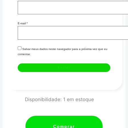
E-mail
*
Salvar meus dados neste navegador para a próxima vez que eu
comentar.
TURBO
Disponibilidade:
1 em estoque
52MM/MEC/3KG/SPORT
quantidade
Comprar