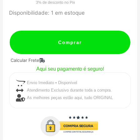
3% de desconto no Pix
TURBO
Disponibilidade:
1 em estoque
52MM/MEC/3KG/SPORT
quantidade
Comprar
Calcular Frete
Aqui seu pagamento é seguro!
Envio Imediato • Disponível
Atendimento Exclusivo durante toda a compra.
As melhores peças estão aqui, tudo ORIGINAL