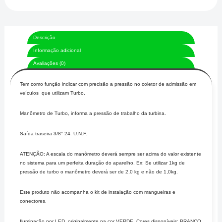
Descrição
Informação adicional
Avaliações (0)
Tem como função indicar com precisão a pressão no coletor de admissão em
veículos que utilizam Turbo.
Manômetro de Turbo, informa a pressão de trabalho da turbina.
Saída traseira 3/8″ 24. U.N.F.
ATENÇÃO: A escala do manômetro deverá sempre ser acima do valor existente
no sistema para um perfeita duração do aparelho. Ex: Se utilizar 1kg de
pressão de turbo o manômetro deverá ser de 2,0 kg e não de 1,0kg.
Este produto não acompanha o kit de instalação com mangueiras e
conectores.
Iluminação por LED, originalmente na cor VERDE. Cores disponíveis: BRANCO