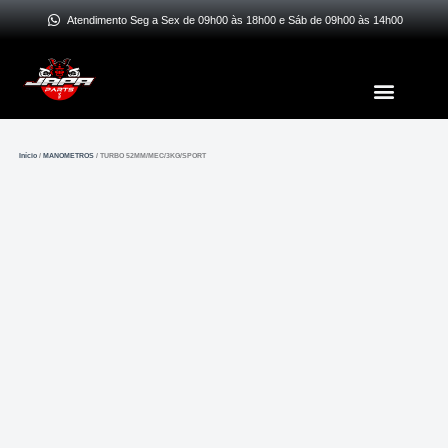
Ir
Atendimento Seg a Sex de 09h00 às 18h00 e Sáb de 09h00 às 14h00
para
o
Menu
conteúdo
Início
/
MANOMETROS
/ TURBO 52MM/MEC/3KG/SPORT