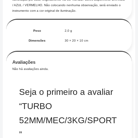
/ AZUL / VERMELHO. Não colocando nenhuma observação, será enviado o
instrumento com a cor original de iluminação.
Peso
2,0 g
Dimensões
30 × 20 × 10 cm
Avaliações
Não há avaliações ainda.
Seja o primeiro a avaliar
“TURBO
52MM/MEC/3KG/SPORT
”