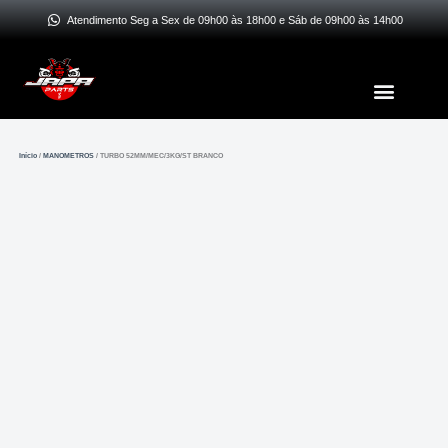
Ir
Atendimento Seg a Sex de 09h00 às 18h00 e Sáb de 09h00 às 14h00
para
o
Menu
conteúdo
Início
/
MANOMETROS
/ TURBO 52MM/MEC/3KG/ST BRANCO