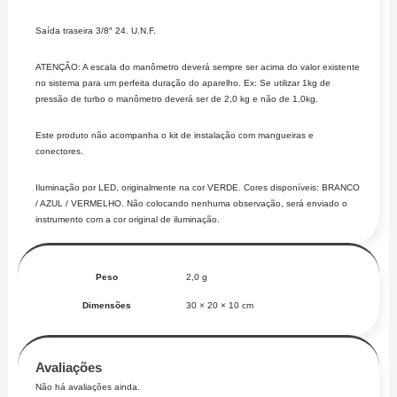
Saída traseira 3/8″ 24. U.N.F.
ATENÇÃO: A escala do manômetro deverá sempre ser acima do valor existente
no sistema para um perfeita duração do aparelho. Ex: Se utilizar 1kg de
pressão de turbo o manômetro deverá ser de 2,0 kg e não de 1,0kg.
Este produto não acompanha o kit de instalação com mangueiras e
conectores.
Iluminação por LED, originalmente na cor VERDE. Cores disponíveis: BRANCO
/ AZUL / VERMELHO. Não colocando nenhuma observação, será enviado o
instrumento com a cor original de iluminação.
Peso
2,0 g
Dimensões
30 × 20 × 10 cm
Avaliações
Não há avaliações ainda.