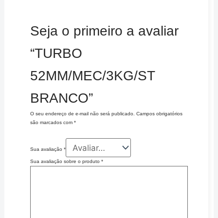
Seja o primeiro a avaliar
“TURBO
52MM/MEC/3KG/ST
BRANCO”
O seu endereço de e-mail não será publicado.
Campos obrigatórios
são marcados com
*
Sua avaliação
*
Sua avaliação sobre o produto
*