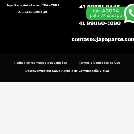
b
s
a
Japa Parts Auto Pecas LTDA - CNPJ
41 99681.9445
o
a
g
21.084.698/0001-40
o
p
r
k
p
a
41 99868-3198
m
contato@japaparts.co
Política de reembolso e devoluções
Termos e Condições de Uso
Desenvolvido por Salve Agência de Comunicação Visual