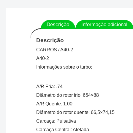
Descrição
Informação adicional
Descrição
CARROS / A40-2
A40-2
Informações sobre o turbo:
A/R Fria: .74
Diâmetro do rotor frio: 654×88
A/R Quente: 1.00
Diâmetro do rotor quente: 66,5×74,15
Carcaça: Pulsativa
Carcaça Central: Aletada