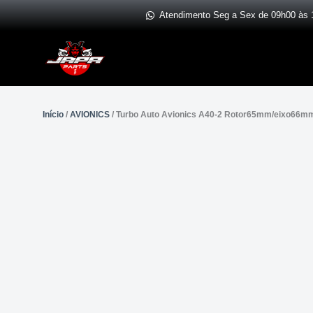
Ir
Atendimento Seg a Sex de 09h00 às 
para
o
conteúdo
Início
/
AVIONICS
/ Turbo Auto Avionics A40-2 Rotor65mm/eixo66mm