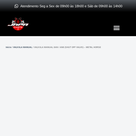
Ir
Atendimento Seg a Sex de 09h00 às 18h00 e Sáb de 09h00 às 14h00
para
o
Menu
conteúdo
Início
/
VALVULA MANUAL
/ VALVULA MANUAL 8AN / AN8 (SHUT OFF VALVE) – METAL HORSE