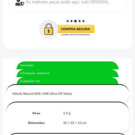
As melhores peças estão aqui, tudo ORIGINAL
Descrição
Informação adicional
Avaliações (0)
Válvula Manual 8AN / AN8 (Shut Off Valve)
Peso
2,0 g
Dimensões
30 × 20 × 10 cm