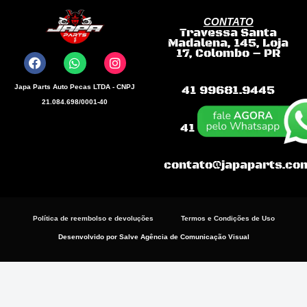
CONTATO
Travessa Santa
F
W
I
Madalena, 145, Loja
a
h
n
17, Colombo – PR
c
a
s
e
t
t
b
s
a
Japa Parts Auto Pecas LTDA - CNPJ
41 99681.9445
o
a
g
21.084.698/0001-40
o
p
r
k
p
a
41 99868-3198
m
contato@japaparts.co
Política de reembolso e devoluções
Termos e Condições de Uso
Desenvolvido por Salve Agência de Comunicação Visual