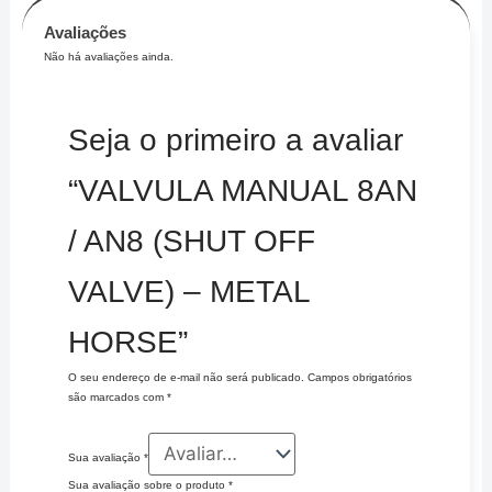
Avaliações
Não há avaliações ainda.
Seja o primeiro a avaliar
“VALVULA MANUAL 8AN
/ AN8 (SHUT OFF
VALVE) – METAL
HORSE”
O seu endereço de e-mail não será publicado.
Campos obrigatórios
são marcados com
*
Sua avaliação
*
Sua avaliação sobre o produto
*