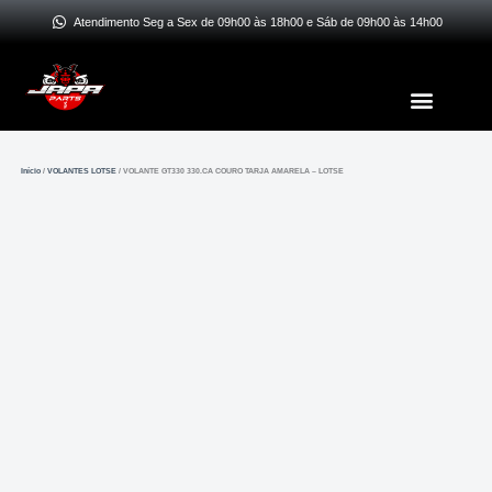
Ir
Atendimento Seg a Sex de 09h00 às 18h00 e Sáb de 09h00 às 14h00
para
o
Menu
conteúdo
Início
/
VOLANTES LOTSE
/ VOLANTE GT330 330.CA COURO TARJA AMARELA – LOTSE