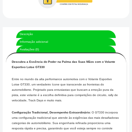
Descrição
Informação adicional
Avaliações (0)
Descubra a Essência do Poder na Palma das Suas Mãos com o Volante
Esportivo Lotse GT330
Entre no mundo da alta performance automotiva com o Volante Esportivo
Lotse GT330, um verdadeiro ícone que transcende as fronteiras do
automobilismo. Projetado para entusiastas que buscam a emoção pura da
pista, este volante é a escolha definitiva para competições de circuito, rally de
velocidade, Track Days e muito mais.
Configuração Tradicional, Desempenho Extraordinário:
O GT330 incorpora
uma configuração tradicional que atende às exigências das mais desafiadoras
categorias de automobilismo. Sua engenharia refinada proporciona uma
resposta rápida e precisa, garantindo que você esteja sempre no controle