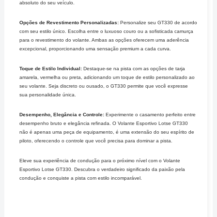
absoluto do seu veículo.
Opções de Revestimento Personalizadas:
Personalize seu GT330 de acordo
com seu estilo único. Escolha entre o luxuoso couro ou a sofisticada camurça
para o revestimento do volante. Ambas as opções oferecem uma aderência
excepcional, proporcionando uma sensação premium a cada curva.
Toque de Estilo Individual:
Destaque-se na pista com as opções de tarja
amarela, vermelha ou preta, adicionando um toque de estilo personalizado ao
seu volante. Seja discreto ou ousado, o GT330 permite que você expresse
sua personalidade única.
Desempenho, Elegância e Controle:
Experimente o casamento perfeito entre
desempenho bruto e elegância refinada. O Volante Esportivo Lotse GT330
não é apenas uma peça de equipamento, é uma extensão do seu espírito de
piloto, oferecendo o controle que você precisa para dominar a pista.
Eleve sua experiência de condução para o próximo nível com o Volante
Esportivo Lotse GT330. Descubra o verdadeiro significado da paixão pela
condução e conquiste a pista com estilo incomparável.