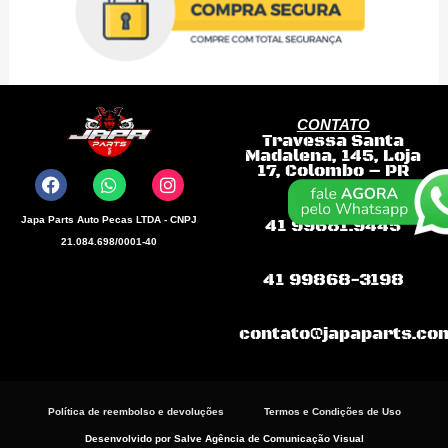
CONTATO
Travessa Santa
F
W
I
Madalena, 145, Loja
a
h
n
17, Colombo – PR
c
a
s
e
t
t
b
s
a
Japa Parts Auto Pecas LTDA - CNPJ
41 99681.9445
o
a
g
21.084.698/0001-40
o
p
r
k
p
a
41 99868-3198
m
contato@japaparts.co
Política de reembolso e devoluções
Termos e Condições de Uso
Desenvolvido por Salve Agência de Comunicação Visual