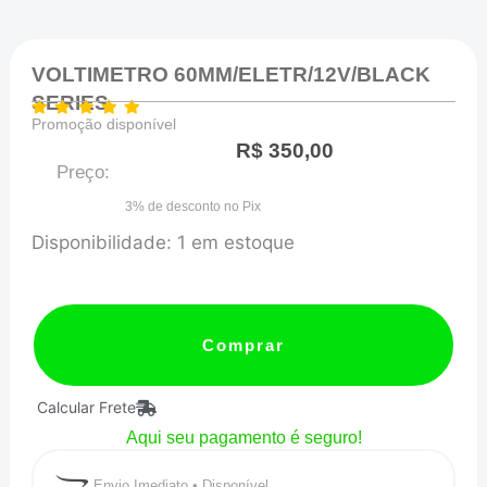
VOLTIMETRO 60MM/ELETR/12V/BLACK
SERIES
Promoção disponível
R$
350,00
Preço:
3% de desconto no Pix
VOLTIMETRO
Disponibilidade:
1 em estoque
60MM/ELETR/12V/BLACK
SERIES
quantidade
Comprar
Calcular Frete
Aqui seu pagamento é seguro!
Envio Imediato • Disponível