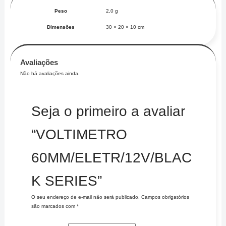
Peso
2,0 g
Dimensões
30 × 20 × 10 cm
Avaliações
Não há avaliações ainda.
Seja o primeiro a avaliar
“VOLTIMETRO
60MM/ELETR/12V/BLAC
K SERIES”
O seu endereço de e-mail não será publicado.
Campos obrigatórios
são marcados com
*