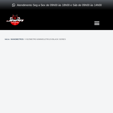
Ir
Atendimento Seg a Sex de 09h00 às 18h00 e Sáb de 09h00 às 14h00
para
o
Menu
conteúdo
Início
/
MANOMETROS
/ VOLTIMETRO 60MM/ELETR/12V/BLACK SERIES