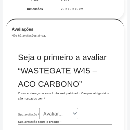
Dimensões
29 × 19 × 10 cm
Avaliações
Não há avaliações ainda.
Seja o primeiro a avaliar
“WASTEGATE W45 –
ACO CARBONO”
O seu endereço de e-mail não será publicado.
Campos obrigatórios
são marcados com
*
Sua avaliação
*
Sua avaliação sobre o produto
*