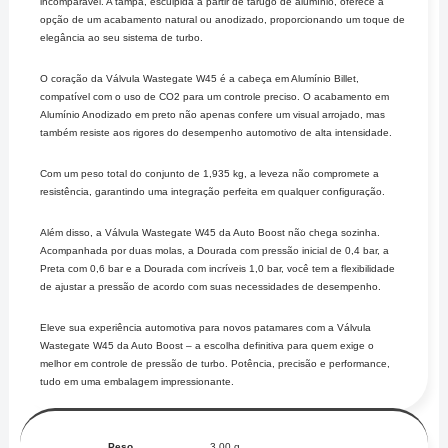
incomparável. A tampa, esculpida a partir de tarugo de alumínio, oferece a
opção de um acabamento natural ou anodizado, proporcionando um toque de
elegância ao seu sistema de turbo.
O coração da Válvula Wastegate W45 é a cabeça em Alumínio Billet,
compatível com o uso de CO2 para um controle preciso. O acabamento em
Alumínio Anodizado em preto não apenas confere um visual arrojado, mas
também resiste aos rigores do desempenho automotivo de alta intensidade.
Com um peso total do conjunto de 1,935 kg, a leveza não compromete a
resistência, garantindo uma integração perfeita em qualquer configuração.
Além disso, a Válvula Wastegate W45 da Auto Boost não chega sozinha.
Acompanhada por duas molas, a Dourada com pressão inicial de 0,4 bar, a
Preta com 0,6 bar e a Dourada com incríveis 1,0 bar, você tem a flexibilidade
de ajustar a pressão de acordo com suas necessidades de desempenho.
Eleve sua experiência automotiva para novos patamares com a Válvula
Wastegate W45 da Auto Boost – a escolha definitiva para quem exige o
melhor em controle de pressão de turbo. Potência, precisão e performance,
tudo em uma embalagem impressionante.
Peso
3,00 g