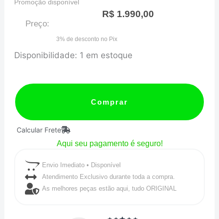
Promoção disponível
R$
1.990,00
Preço:
3% de desconto no Pix
WASTEGATE
Disponibilidade:
1 em estoque
W45
-
ACO
Comprar
CARBONO
Calcular Frete
quantidade
Aqui seu pagamento é seguro!
Envio Imediato • Disponível
Atendimento Exclusivo durante toda a compra.
As melhores peças estão aqui, tudo ORIGINAL