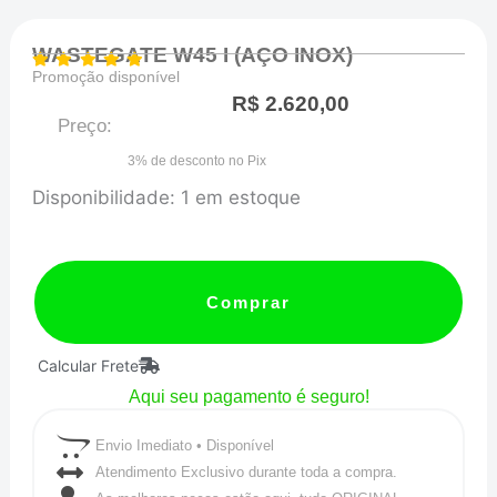
WASTEGATE W45 I (AÇO INOX)
Promoção disponível
R$
2.620,00
Preço:
3% de desconto no Pix
WASTEGATE
Disponibilidade:
1 em estoque
W45
I
(AÇO
Comprar
INOX)
Calcular Frete
quantidade
Aqui seu pagamento é seguro!
Envio Imediato • Disponível
Atendimento Exclusivo durante toda a compra.