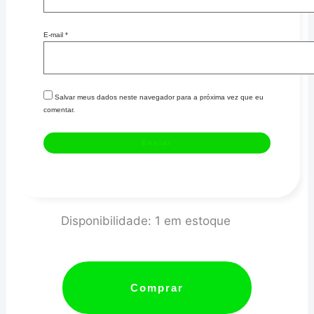
E-mail
*
Salvar meus dados neste navegador para a próxima vez que eu
comentar.
WASTEGATE
Disponibilidade:
1 em estoque
W45
I
(AÇO
Comprar
INOX)