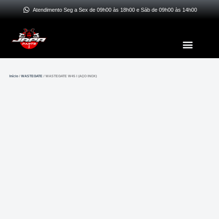
Ir
Atendimento Seg a Sex de 09h00 às 18h00 e Sáb de 09h00 às 14h00
para
o
Menu
conteúdo
Início
/
WASTEGATE
/ WASTEGATE W45 I (AÇO INOX)