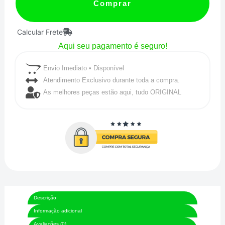
para
Comprar
Ar
Calcular Frete
Médio
Aqui seu pagamento é seguro!
Entradas
e
Envio Imediato • Disponível
Saídas
Atendimento Exclusivo durante toda a compra.
As melhores peças estão aqui, tudo ORIGINAL
Superiores
/
Inferior
3-
1/2"
quantidade
Descrição
Informação adicional
Avaliações (0)