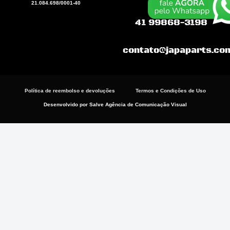
o
a
g
21.084.698/0001-40
o
p
r
k
p
a
41 99868-3198
m
contato@japaparts.co
Política de reembolso e devoluções
Termos e Condições de Uso
Desenvolvido por Salve Agência de Comunicação Visual