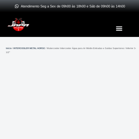
Ir
Atendimento Seg a Sex de 09h00 às 18h00 e Sáb de 09h00 às 14h00
para
o
Menu
conteúdo
Início
/
INTERCOOLER METAL HORSE
/ Watercooler Intercooler Água para Ar Médio Entradas e Saídas Superiores / Inferior 3-
1/2″