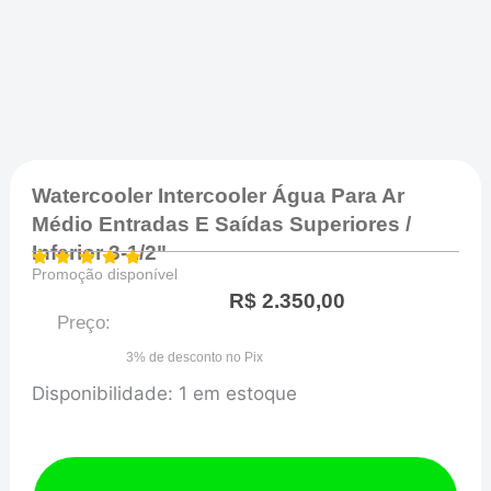
Watercooler Intercooler Água Para Ar
Médio Entradas E Saídas Superiores /
Inferior 3-1/2"
Promoção disponível
R$
2.350,00
Preço:
3% de desconto no Pix
Watercooler
Disponibilidade:
1 em estoque
Intercooler
Água