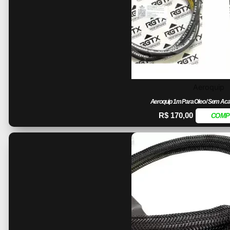
Aeroquip
Aeroquip 1m Para Oleo / Sem A
R$
170,00
COMP