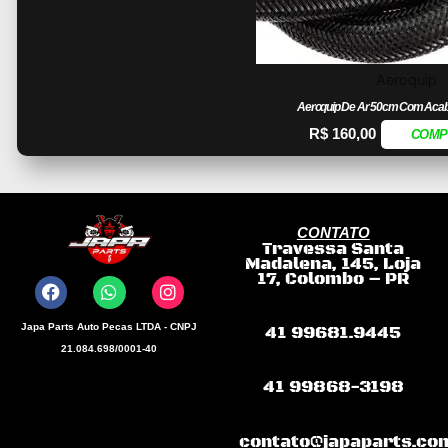
Aeroquip
Aeroquip De Ar 50cm Com Ac
R$
160,00
COMP
CONTATO
Travessa Santa
F
W
I
Madalena, 145, Loja
a
h
n
17, Colombo – PR
c
a
s
e
t
t
b
s
a
Japa Parts Auto Pecas LTDA - CNPJ
41 99681.9445
o
a
g
21.084.698/0001-40
o
p
r
k
p
a
41 99868-3198
m
contato@japaparts.co