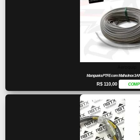
Aeroquip
Mangueira PTFE com Malha Inox 3AN
R$
110,00
COMP