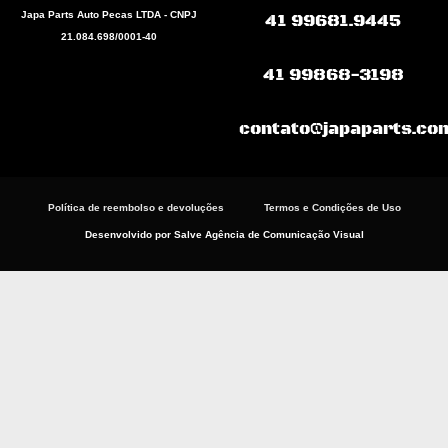
b
s
a
Japa Parts Auto Pecas LTDA - CNPJ
41 99681.9445
o
a
g
21.084.698/0001-40
o
p
r
k
p
a
41 99868-3198
m
contato@japaparts.co
Política de reembolso e devoluções
Termos e Condições de Uso
Desenvolvido por Salve Agência de Comunicação Visual