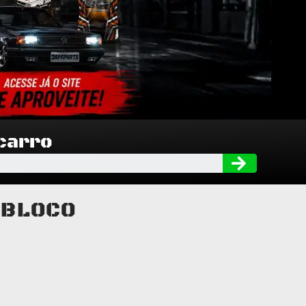
 carro
Searc
 BLOCO