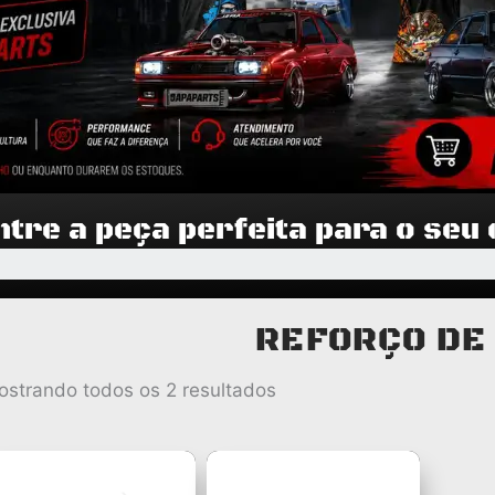
tre a peça perfeita para o seu
REFORÇO DE
Classificado
ostrando todos os 2 resultados
por
popularidade