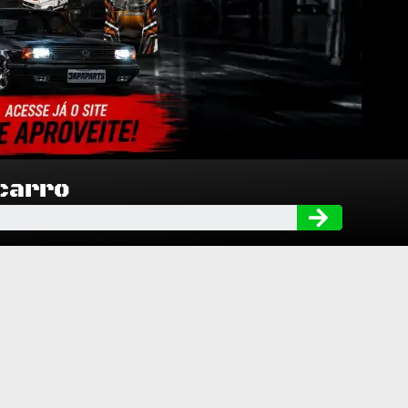
 carro
Searc