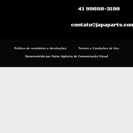
o
p
r
k
p
a
41 99868-3198
m
contato@japaparts.co
Política de reembolso e devoluções
Termos e Condições de Uso
Desenvolvido por Salve Agência de Comunicação Visual