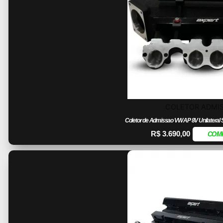
COLETOR ADMI
Coletor de Admissao VW AP 8V Unilateral S
R$
3.690,00
COM