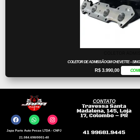
COLETOR ADMI
COLETOR DE ADMISSÃO GM CHEVETTE – SINGL
R$
3.990,00
COM
CONTATO
Travessa Santa
F
W
I
Madalena, 145, Loja
a
h
n
17, Colombo – PR
c
a
s
e
t
t
b
s
a
Japa Parts Auto Pecas LTDA - CNPJ
41 99681.9445
o
a
g
21.084.698/0001-40