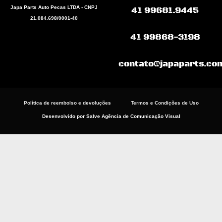
b
s
a
Japa Parts Auto Pecas LTDA - CNPJ
41 99681.9445
o
a
g
21.084.698/0001-40
o
p
r
k
p
a
41 99868-3198
m
contato@japaparts.co
Política de reembolso e devoluções
Termos e Condições de Uso
Desenvolvido por Salve Agência de Comunicação Visual