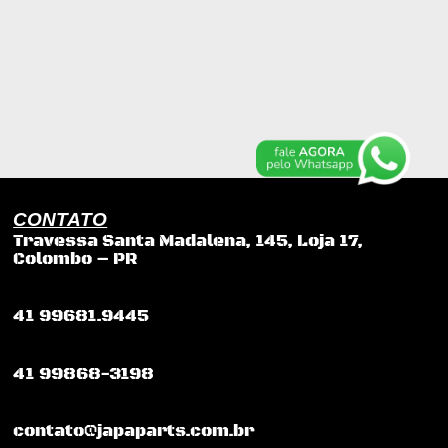
CONTATO
Travessa Santa Madalena, 145, Loja 17,
Colombo – PR
41 99681.9445
41 99868-3198
contato@japaparts.com.br