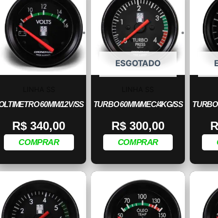
ESGOTADO
LINHA SS
LINHA SS
OLTIMETRO 60MM/12V/SS
TURBO 60MM/MEC/4KG/SS
TURBO 
R$
340,00
R$
300,00
R
COMPRAR
COMPRAR