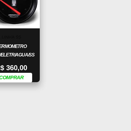
LINHA SS
ERMOMETRO
/ELETR/AGUA/SS
$
360,00
COMPRAR