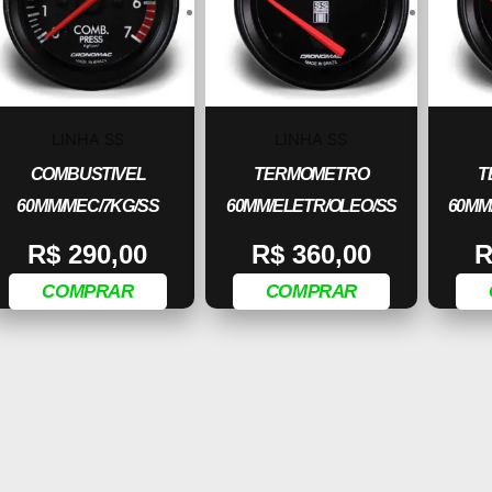
LINHA SS
LINHA SS
COMBUSTIVEL
TERMOMETRO
T
60MM/MEC/7KG/SS
60MM/ELETR/OLEO/SS
60MM
R$
290,00
R$
360,00
R
COMPRAR
COMPRAR