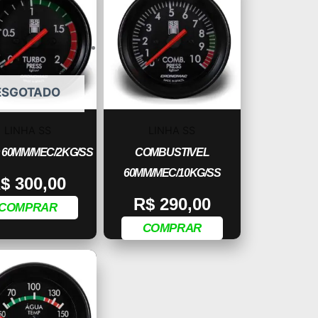
ESGOTADO
LINHA SS
LINHA SS
60MM/MEC/2KG/SS
COMBUSTIVEL
60MM/MEC/10KG/SS
$
300,00
R$
290,00
COMPRAR
COMPRAR