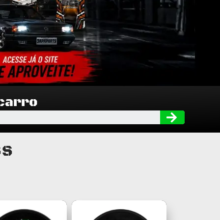
 carro
Searc
SS