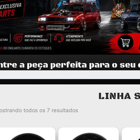
tre a peça perfeita para o seu
LINHA 
Classificado
ostrando todos os 7 resultados
por
popularidade