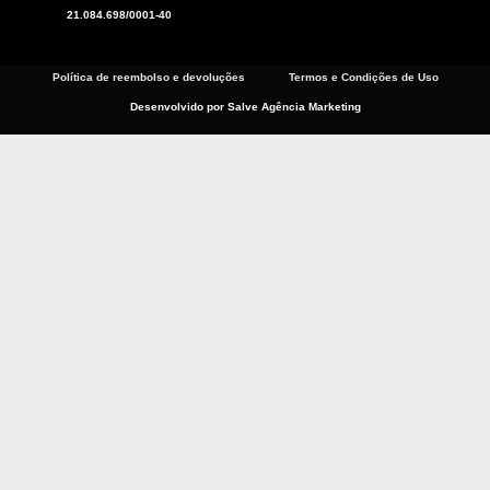
o
a
g
21.084.698/0001-40
o
p
r
k
p
a
m
Política de reembolso e devoluções
Termos e Condições de Uso
Desenvolvido por Salve Agência Marketing