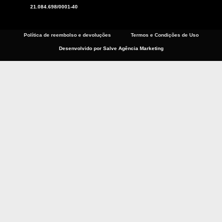
o
a
g
21.084.698/0001-40
o
p
r
k
p
a
m
Política de reembolso e devoluções
Termos e Condições de Uso
Desenvolvido por Salve Agência Marketing