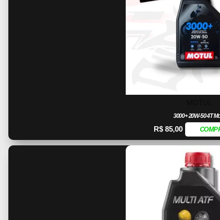
MOTUL
3000+ 20W-50 4T Mo
R$
85,00
COMP