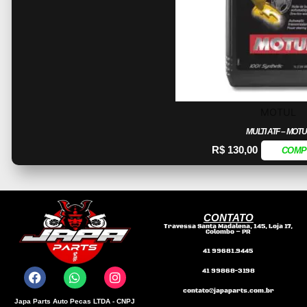
MOTUL
MULTI ATF – MOTU
R$
130,00
COMP
CONTATO
Travessa Santa Madalena, 145, Loja 17,
Colombo – PR
F
W
I
41 99681.9445
a
h
n
41 99868-3198
c
a
s
e
t
t
contato@japaparts.com.br
b
s
a
Japa Parts Auto Pecas LTDA - CNPJ