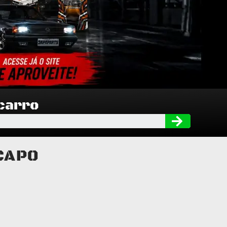
 carro
Searc
CAPO