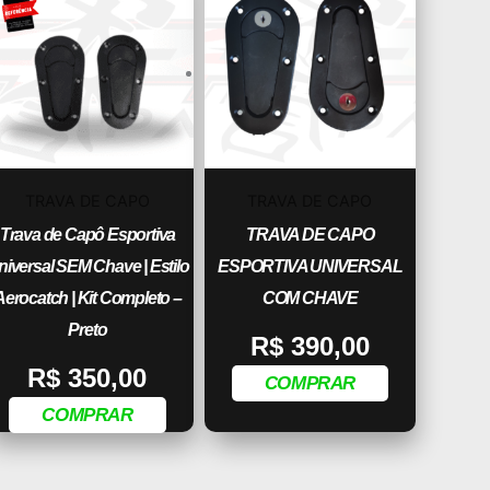
TRAVA DE CAPO
TRAVA DE CAPO
Trava de Capô Esportiva
TRAVA DE CAPO
niversal SEM Chave | Estilo
ESPORTIVA UNIVERSAL
Aerocatch | Kit Completo –
COM CHAVE
Preto
R$
390,00
R$
350,00
COMPRAR
COMPRAR