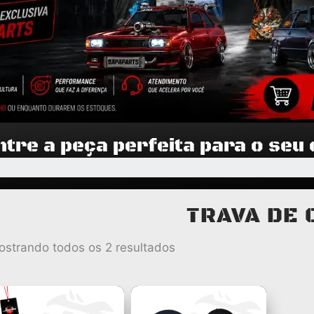
tre a peça perfeita para o seu
TRAVA DE 
Classificado
ostrando todos os 2 resultados
por
popularidade