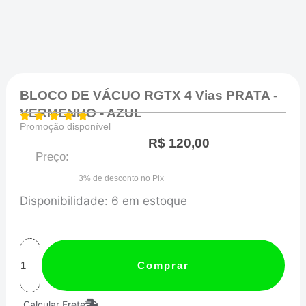
BLOCO DE VÁCUO RGTX 4 Vias PRATA -
VERMENHO - AZUL
Promoção disponível
R$
120,00
Preço:
3% de desconto no Pix
BLOCO
Disponibilidade:
6 em estoque
DE
VÁCUO
RGTX
Comprar
4
Calcular Frete
vias