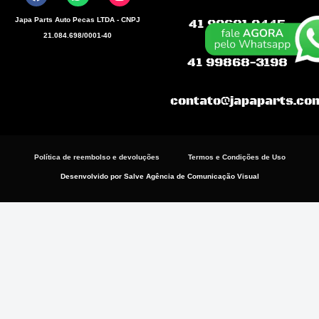
e
t
t
b
s
a
Japa Parts Auto Pecas LTDA - CNPJ
41 99681.9445
o
a
g
21.084.698/0001-40
o
p
r
k
p
a
41 99868-3198
m
contato@japaparts.co
Política de reembolso e devoluções
Termos e Condições de Uso
Desenvolvido por Salve Agência de Comunicação Visual