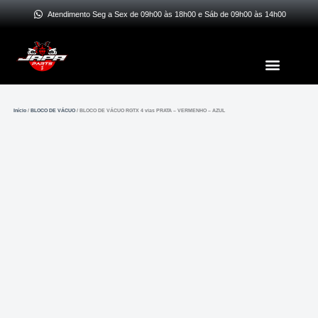
Ir
Atendimento Seg a Sex de 09h00 às 18h00 e Sáb de 09h00 às 14h00
para
o
Menu
conteúdo
Início
/
BLOCO DE VÁCUO
/ BLOCO DE VÁCUO RGTX 4 vias PRATA – VERMENHO – AZUL