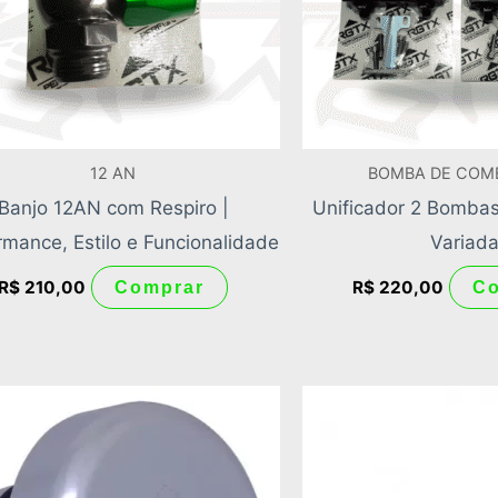
12 AN
BOMBA DE COM
Banjo 12AN com Respiro |
Unificador 2 Bomba
rmance, Estilo e Funcionalidade
Variad
R$
210,00
R$
220,00
Comprar
C
Este
produto
tem