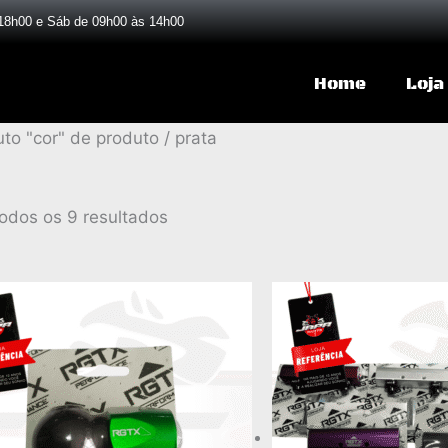
18h00 e Sáb de 09h00 às 14h00
Home
Loja
Classificado
uto "cor" de produto / prata
por
popularidade
odos os 9 resultados