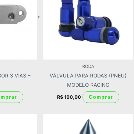
várias
várias
variantes.
varian
As
As
opções
opçõe
podem
pode
ser
ser
escolhidas
escol
RODA
na
na
OR 3 VIAS –
VÁLVULA PARA RODAS (PNEU)
página
págin
MODELO RACING
do
do
produto
produ
R$
100,00
mprar
Comprar
Este
produt