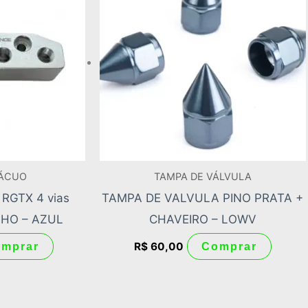
tem
várias
varian
As
opçõe
pode
ser
escolh
VÁCUO
TAMPA DE VÁLVULA
na
RGTX 4 vias
TAMPA DE VALVULA PINO PRATA +
página
HO – AZUL
CHAVEIRO – LOWV
do
produt
R$
60,00
mprar
Comprar