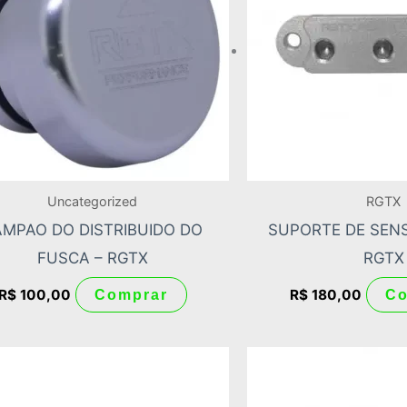
várias
variantes.
As
opções
podem
ser
escolhidas
Uncategorized
RGTX
na
AMPAO DO DISTRIBUIDO DO
SUPORTE DE SENS
página
FUSCA – RGTX
RGTX
do
produto
R$
100,00
R$
180,00
Comprar
Co