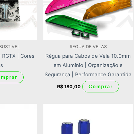
BUSTIVEL
REGUA DE VELAS
s RGTX | Cores
Régua para Cabos de Vela 10.0mm
as
em Alumínio | Organização e
Segurança | Performance Garantida
omprar
R$
180,00
Comprar
Este
Este
produto
produ
tem
tem