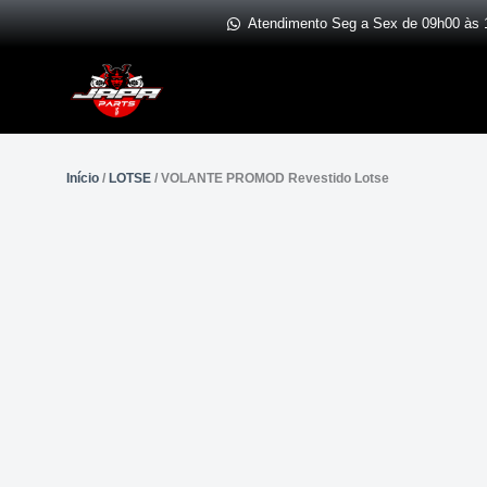
Ir
Atendimento Seg a Sex de 09h00 às 
para
o
conteúdo
Início
/
LOTSE
/ VOLANTE PROMOD Revestido Lotse