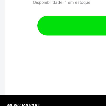
Disponibilidade:
1 em estoque
PROMOD
Revestido
Lotse
quantidade
MENU RÁPIDO