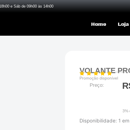
18h00 e Sáb de 09h00 às 14h00
Home
Loja
VOLANTE PRO
Promoção disponível
R
Preço:
3% 
VOLANTE
Disponibilidade:
1 em
PROMOD