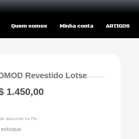
Quem somos
Minha conta
ARTIGOS
MOD Revestido Lotse
$
1.450,00
de desconto no Pix
 estoque