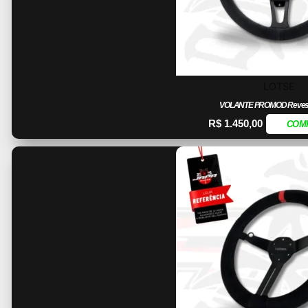
LOTSE
VOLANTE PROMOD Revesti
R$
1.450,00
COM