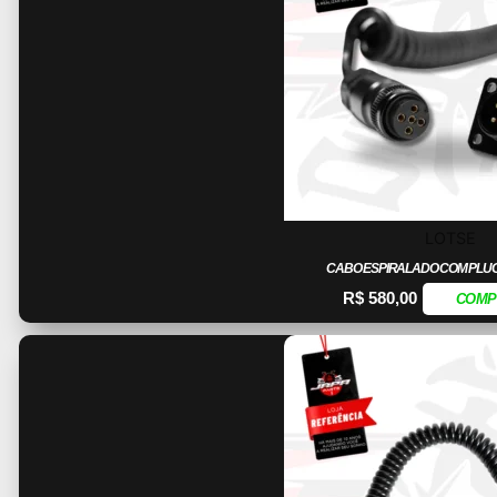
LOTSE
CABO ESPIRALADO COM PLUG 
R$
580,00
COMP