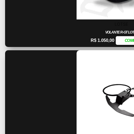
LOTSE
VOLANTE R-GT LO
R$
1.050,00
COM