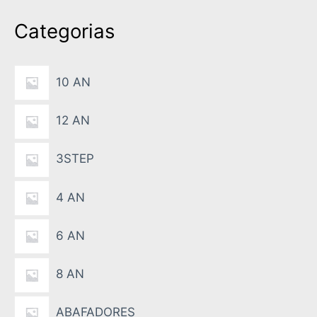
i
Categorias
s
a
10 AN
12 AN
3STEP
4 AN
6 AN
8 AN
ABAFADORES