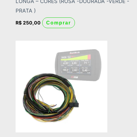
LONGA – CORES (ROSA -DOURADA -VERDE -
PRATA )
R$
250,00
Comprar