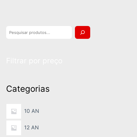
P
e
s
Filtrar por preço
q
u
i
Categorias
s
a
10 AN
12 AN