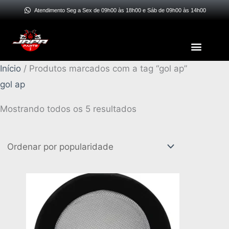
Ir
Atendimento Seg a Sex de 09h00 às 18h00 e Sáb de 09h00 às 14h00
para
o
Menu
conteúdo
Classificado
Início
/ Produtos marcados com a tag “gol ap”
por
gol ap
popularidade
Mostrando todos os 5 resultados