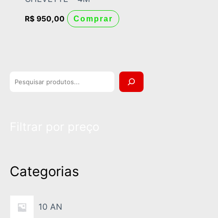
R$
950,00
Comprar
P
e
s
Filtrar por preço
q
u
i
Categorias
s
a
10 AN