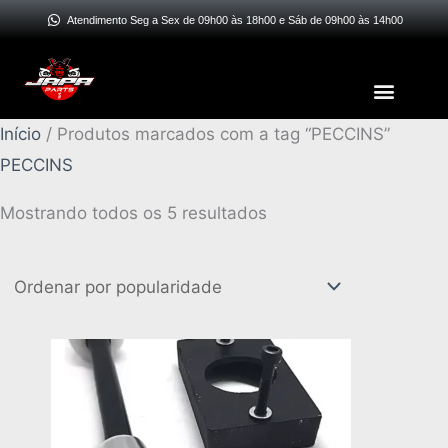
Ir
Atendimento Seg a Sex de 09h00 às 18h00 e Sáb de 09h00 às 14h00
para
o
Menu
conteúdo
Classificado
Início
/ Produtos marcados com a tag “PECCINS”
por
PECCINS
popularidade
Mostrando todos os 5 resultados