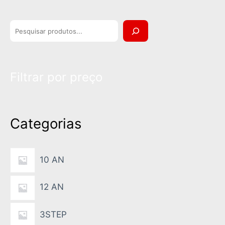
P
e
s
Filtrar por preço
q
u
i
Categorias
s
a
10 AN
12 AN
3STEP