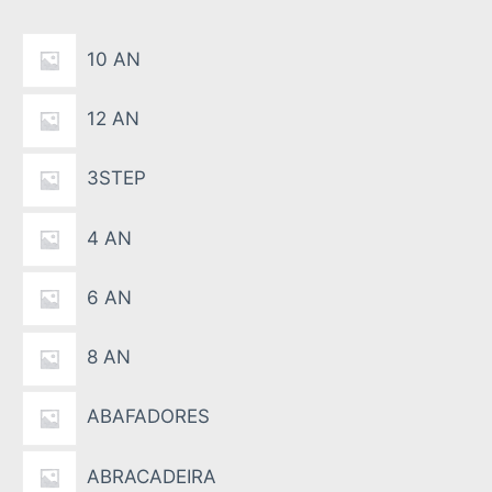
a
10 AN
12 AN
3STEP
4 AN
6 AN
8 AN
ABAFADORES
ABRACADEIRA