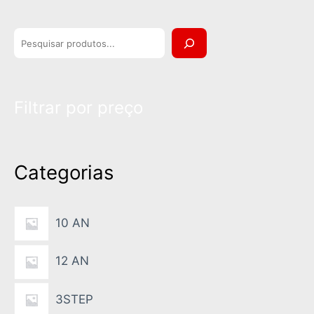
P
e
s
Filtrar por preço
q
u
i
Categorias
s
a
10 AN
12 AN
3STEP