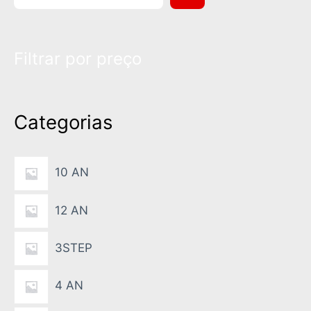
e
s
Filtrar por preço
q
u
i
Categorias
s
a
10 AN
12 AN
3STEP
4 AN