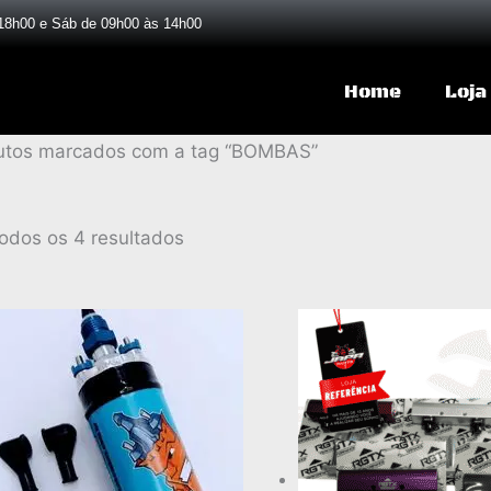
18h00 e Sáb de 09h00 às 14h00
Home
Loja
Classificado
utos marcados com a tag “BOMBAS”
por
popularidade
odos os 4 resultados