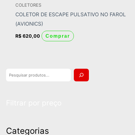
COLETORES
COLETOR DE ESCAPE PULSATIVO NO FAROL
(AVIONICS)
R$
620,00
Comprar
P
e
s
Filtrar por preço
q
u
i
Categorias