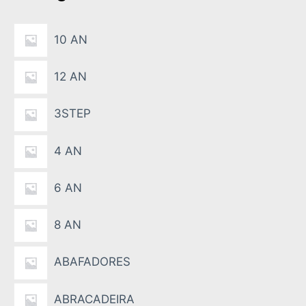
s
a
10 AN
12 AN
3STEP
4 AN
6 AN
8 AN
ABAFADORES
ABRACADEIRA