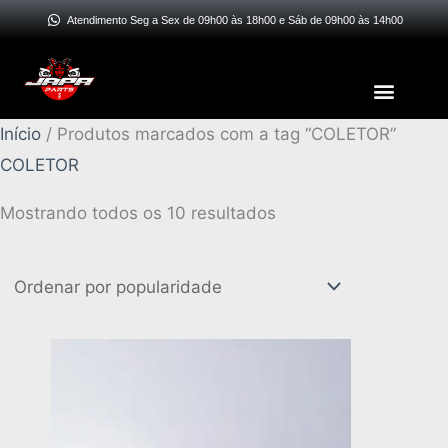
Ir
Atendimento Seg a Sex de 09h00 às 18h00 e Sáb de 09h00 às 14h00
para
o
Menu
conteúdo
Classificado
Início
/ Produtos marcados com a tag “COLETOR”
por
COLETOR
popularidade
Mostrando todos os 10 resultados