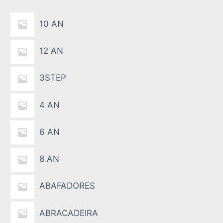
a
10 AN
12 AN
3STEP
4 AN
6 AN
8 AN
ABAFADORES
ABRACADEIRA